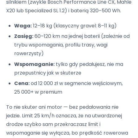
silnikiem (zwykle Bosch Performance Line CX, Mahle
X20 lub Specialized SL 1.2) i baterią 320–500 Wh.
Waga:
12–18 kg (klasyczny gravel: 8–11 kg)
Zasięg:
60–120 km na jednej baterii (zależnie od
trybu wspomagania, profilu trasy, wagi
rowerzysty)
Wspomaganie:
tylko gdy pedałujesz, nie ma
przepustnicy jak w skuterze
Cena:
od 12 000 zł w segmencie wejściowym,
25 000+ w premium
To nie skuter ani motor — bez pedałowania nie
jedzie. Limit 25 km/h oznacza, że na utwardzonej
drodze szybko sam przekraczasz limit i
wspomaganie się wyłącza, bo prędkość rowerowa