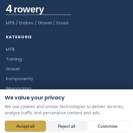
MTB / Enduro / Gravel / Szosa
KATEGORIE
MTB
Trening
Gravel
Komponenty
Bikepacking
We value your privacy
News
We use cookies and similar technologies to deliver services,
Szosa
analyse traffic and personalise content and ads.
E-bike
Accept all
Reject all
Customise