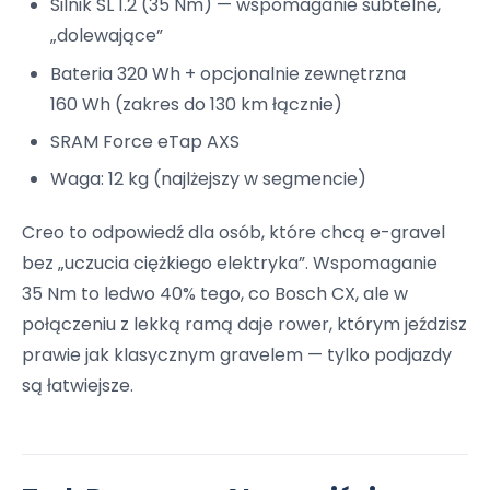
Silnik SL 1.2 (35 Nm) — wspomaganie subtelne,
„dolewające”
Bateria 320 Wh + opcjonalnie zewnętrzna
160 Wh (zakres do 130 km łącznie)
SRAM Force eTap AXS
Waga: 12 kg (najlżejszy w segmencie)
Creo to odpowiedź dla osób, które chcą e-gravel
bez „uczucia ciężkiego elektryka”. Wspomaganie
35 Nm to ledwo 40% tego, co Bosch CX, ale w
połączeniu z lekką ramą daje rower, którym jeździsz
prawie jak klasycznym gravelem — tylko podjazdy
są łatwiejsze.