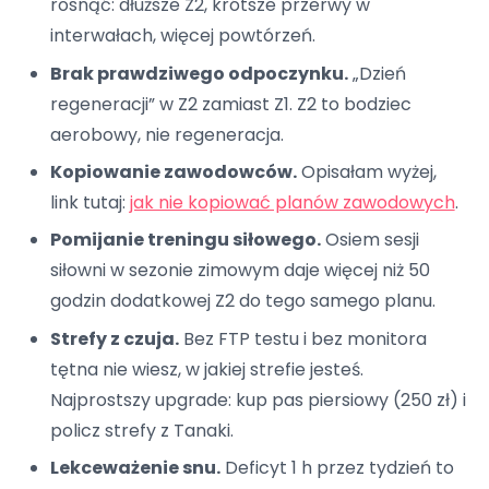
rosnąć: dłuższe Z2, krótsze przerwy w
interwałach, więcej powtórzeń.
Brak prawdziwego odpoczynku.
„Dzień
regeneracji” w Z2 zamiast Z1. Z2 to bodziec
aerobowy, nie regeneracja.
Kopiowanie zawodowców.
Opisałam wyżej,
link tutaj:
jak nie kopiować planów zawodowych
.
Pomijanie treningu siłowego.
Osiem sesji
siłowni w sezonie zimowym daje więcej niż 50
godzin dodatkowej Z2 do tego samego planu.
Strefy z czuja.
Bez FTP testu i bez monitora
tętna nie wiesz, w jakiej strefie jesteś.
Najprostszy upgrade: kup pas piersiowy (250 zł) i
policz strefy z Tanaki.
Lekceważenie snu.
Deficyt 1 h przez tydzień to