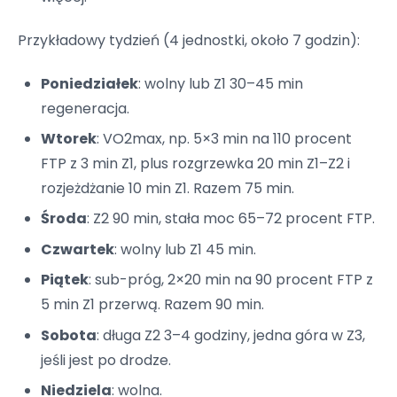
Przykładowy tydzień (4 jednostki, około 7 godzin):
Poniedziałek
: wolny lub Z1 30–45 min
regeneracja.
Wtorek
: VO2max, np. 5×3 min na 110 procent
FTP z 3 min Z1, plus rozgrzewka 20 min Z1–Z2 i
rozjeżdżanie 10 min Z1. Razem 75 min.
Środa
: Z2 90 min, stała moc 65–72 procent FTP.
Czwartek
: wolny lub Z1 45 min.
Piątek
: sub-próg, 2×20 min na 90 procent FTP z
5 min Z1 przerwą. Razem 90 min.
Sobota
: długa Z2 3–4 godziny, jedna góra w Z3,
jeśli jest po drodze.
Niedziela
: wolna.