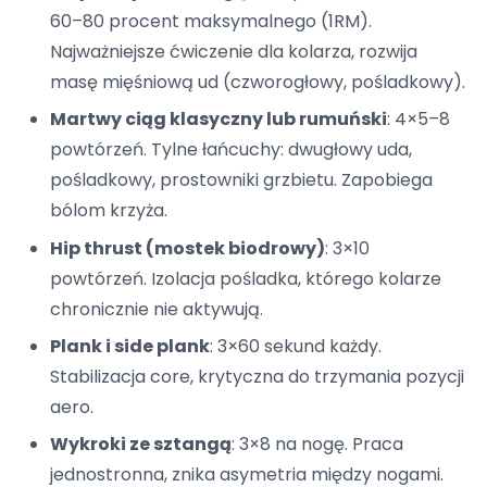
60–80 procent maksymalnego (1RM).
Najważniejsze ćwiczenie dla kolarza, rozwija
masę mięśniową ud (czworogłowy, pośladkowy).
Martwy ciąg klasyczny lub rumuński
: 4×5–8
powtórzeń. Tylne łańcuchy: dwugłowy uda,
pośladkowy, prostowniki grzbietu. Zapobiega
bólom krzyża.
Hip thrust (mostek biodrowy)
: 3×10
powtórzeń. Izolacja pośladka, którego kolarze
chronicznie nie aktywują.
Plank i side plank
: 3×60 sekund każdy.
Stabilizacja core, krytyczna do trzymania pozycji
aero.
Wykroki ze sztangą
: 3×8 na nogę. Praca
jednostronna, znika asymetria między nogami.