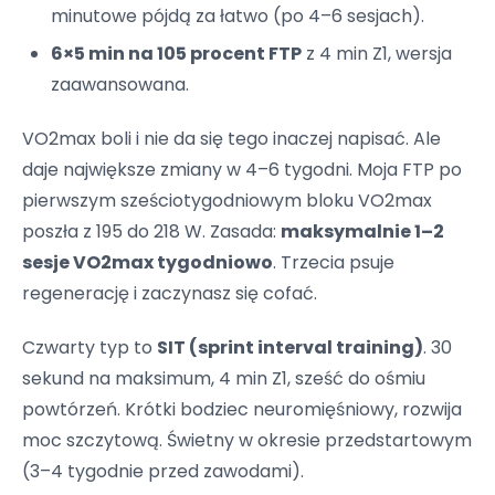
minutowe pójdą za łatwo (po 4–6 sesjach).
6×5 min na 105 procent FTP
z 4 min Z1, wersja
zaawansowana.
VO2max boli i nie da się tego inaczej napisać. Ale
daje największe zmiany w 4–6 tygodni. Moja FTP po
pierwszym sześciotygodniowym bloku VO2max
poszła z 195 do 218 W. Zasada:
maksymalnie 1–2
sesje VO2max tygodniowo
. Trzecia psuje
regenerację i zaczynasz się cofać.
Czwarty typ to
SIT (sprint interval training)
. 30
sekund na maksimum, 4 min Z1, sześć do ośmiu
powtórzeń. Krótki bodziec neuromięśniowy, rozwija
moc szczytową. Świetny w okresie przedstartowym
(3–4 tygodnie przed zawodami).