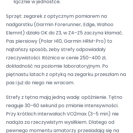
łącznie w jednostce.
Sprzęt: zegarek z optycznym pomiarem na
nadgarstku (Garmin Forerunner, Edge, Wahoo
Elemnt) działa OK do Z3, w Z4–Z5 zaczyna kłamać.
Pas piersiowy (Polar H10, Garmin HRM-Pro) to
najtańszy sposób, żeby strefy odpowiadały
rzeczywistości. Różnica w cenie 250–400 zł,
dokładność na poziomie laboratoryjnym. Po
piętnastu latach z optyką na zegarku przeszłam na
pas i już do niego nie wracam.
Strefy z tętna mają jedną wadę: opóźnienie. Tętno
reaguje 30–60 sekund po zmianie intensywności.
Przy krótkich interwałach VO2max (3–5 min) nie
nadąża za rzeczywistym wysiłkiem. Dlatego od
pewnego momentu amatorzy przesiadają się na