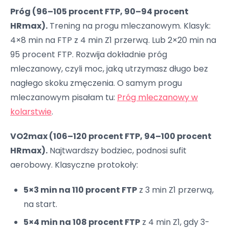
Próg (96–105 procent FTP, 90–94 procent
HRmax).
Trening na progu mleczanowym. Klasyk:
4×8 min na FTP z 4 min Z1 przerwą. Lub 2×20 min na
95 procent FTP. Rozwija dokładnie próg
mleczanowy, czyli moc, jaką utrzymasz długo bez
nagłego skoku zmęczenia. O samym progu
mleczanowym pisałam tu:
Próg mleczanowy w
kolarstwie
.
VO2max (106–120 procent FTP, 94–100 procent
HRmax).
Najtwardszy bodziec, podnosi sufit
aerobowy. Klasyczne protokoły:
5×3 min na 110 procent FTP
z 3 min Z1 przerwą,
na start.
5×4 min na 108 procent FTP
z 4 min Z1, gdy 3-