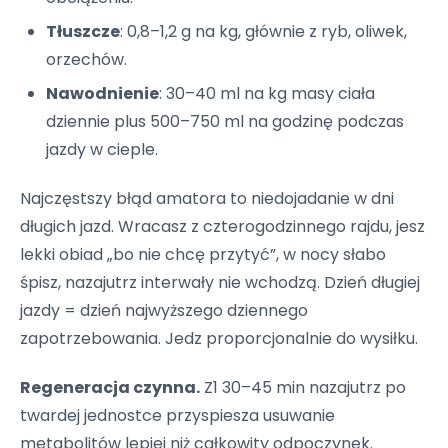
Tłuszcze
: 0,8–1,2 g na kg, głównie z ryb, oliwek,
orzechów.
Nawodnienie
: 30–40 ml na kg masy ciała
dziennie plus 500–750 ml na godzinę podczas
jazdy w cieple.
Najczęstszy błąd amatora to niedojadanie w dni
długich jazd. Wracasz z czterogodzinnego rajdu, jesz
lekki obiad „bo nie chcę przytyć”, w nocy słabo
śpisz, nazajutrz interwały nie wchodzą. Dzień długiej
jazdy = dzień najwyższego dziennego
zapotrzebowania. Jedz proporcjonalnie do wysiłku.
Regeneracja czynna.
Z1 30–45 min nazajutrz po
twardej jednostce przyspiesza usuwanie
metabolitów lepiej niż całkowity odpoczynek.