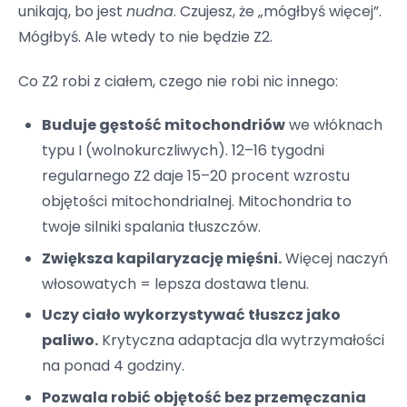
unikają, bo jest
nudna
. Czujesz, że „mógłbyś więcej”.
Mógłbyś. Ale wtedy to nie będzie Z2.
Co Z2 robi z ciałem, czego nie robi nic innego:
Buduje gęstość mitochondriów
we włóknach
typu I (wolnokurczliwych). 12–16 tygodni
regularnego Z2 daje 15–20 procent wzrostu
objętości mitochondrialnej. Mitochondria to
twoje silniki spalania tłuszczów.
Zwiększa kapilaryzację mięśni.
Więcej naczyń
włosowatych = lepsza dostawa tlenu.
Uczy ciało wykorzystywać tłuszcz jako
paliwo.
Krytyczna adaptacja dla wytrzymałości
na ponad 4 godziny.
Pozwala robić objętość bez przemęczania