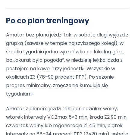
Po co plan treningowy
Amator bez planu jeździ tak: w sobotę długi wyjazd z
grupką (zawsze w tempie najszybszego kolegi), w
środku tygodnia jedna wjazdówka na lokalną górę,
bo „akurat była pogoda”, w niedzielę lekka jazda z
postojem na kawę. Trzy jednostki. Wszystkie w
okolicach Z3 (76–90 procent FTP). Po sezonie
progres minimalny, zmęczenie kumuluje się
tygodniami.
Amator z planem jeździ tak: poniedziałek wolny,
wtorek interwały VO2max 5×3 min, środa Z2 90 min,
czwartek wolny lub regeneracja Z1 45 min, piątek
interwały na 88–94 procent FTP (2×20 min), sobota