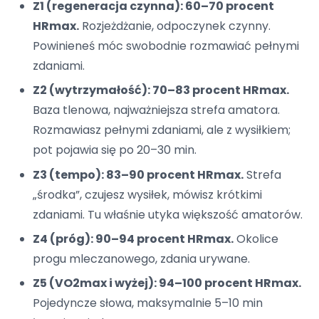
Z1 (regeneracja czynna): 60–70 procent
HRmax.
Rozjeżdżanie, odpoczynek czynny.
Powinieneś móc swobodnie rozmawiać pełnymi
zdaniami.
Z2 (wytrzymałość): 70–83 procent HRmax.
Baza tlenowa, najważniejsza strefa amatora.
Rozmawiasz pełnymi zdaniami, ale z wysiłkiem;
pot pojawia się po 20–30 min.
Z3 (tempo): 83–90 procent HRmax.
Strefa
„środka”, czujesz wysiłek, mówisz krótkimi
zdaniami. Tu właśnie utyka większość amatorów.
Z4 (próg): 90–94 procent HRmax.
Okolice
progu mleczanowego, zdania urywane.
Z5 (VO2max i wyżej): 94–100 procent HRmax.
Pojedyncze słowa, maksymalnie 5–10 min