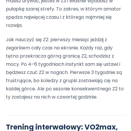
musisz urywać, jesteś w Z3 i właśnie wpadasz w
pułapkę szarej strefy. To zakres, w którym amator
spędza najwięcej czasu i z którego najmniej się
rozwija.
Jak nauczyć się Z2: pierwszy miesiąc jeździj z
zegarkiem cały czas na ekranie. Każdy raz, gdy
tętno przekracza górną granicę Z2, schodzisz z
mocy. Po 4–6 tygodniach instynkt sam się ustawi i
będziesz czuć Z2 w nogach. Pierwsze 3 tygodnie są
frustrujące, bo koledzy z grupki zostawiają cię na
każdej górce. Ale po sezonie konsekwentnego Z2 to
ty zostajesz na nich w czwartej godzinie.
Trening interwałowy: VO2max,