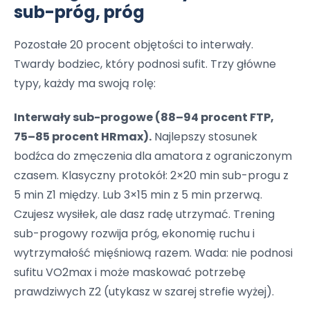
sub-próg, próg
Pozostałe 20 procent objętości to interwały.
Twardy bodziec, który podnosi sufit. Trzy główne
typy, każdy ma swoją rolę:
Interwały sub-progowe (88–94 procent FTP,
75–85 procent HRmax).
Najlepszy stosunek
bodźca do zmęczenia dla amatora z ograniczonym
czasem. Klasyczny protokół: 2×20 min sub-progu z
5 min Z1 między. Lub 3×15 min z 5 min przerwą.
Czujesz wysiłek, ale dasz radę utrzymać. Trening
sub-progowy rozwija próg, ekonomię ruchu i
wytrzymałość mięśniową razem. Wada: nie podnosi
sufitu VO2max i może maskować potrzebę
prawdziwych Z2 (utykasz w szarej strefie wyżej).