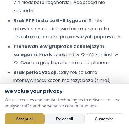
7 h niedoboru regeneracji. Adaptacja nie
zachodzi.
Brak FTP testu co 6–8 tygodni.
Strefy
ustawione na podstawie testu sprzed roku
przestają mieć sens po pierwszych poprawach.
Trenowanie w grupkach z silniejszymi
kolegami.
Każdy weekend w Z3–Z4 zamiast w
Z2. Czasem grupka, czasem solo z planem.
Brak periodyzacji.
Cały rok te same
intensywności. Sezon ma fazy: baza (zima),
budowa (wiosna), start (lato), przejście (jesień).
We value your privacy
We use cookies and similar technologies to deliver services,
Jeśli zaczynasz przygodę z planowanym
analyse traffic and personalise content and ads.
treningiem, polecam też przewodnik
Rower gravel,
co to jest i jak wybrać
(jeśli wahasz się między szosą
Accept all
Reject all
Customise
a gravelem do treningu) oraz
Rower MTB, pełny