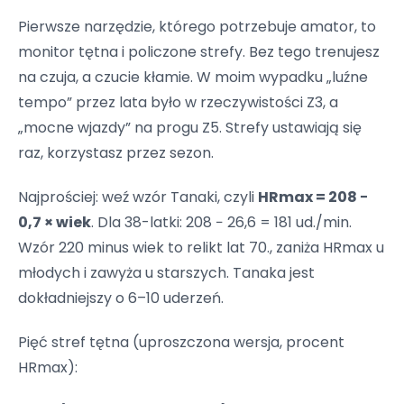
Pierwsze narzędzie, którego potrzebuje amator, to
monitor tętna i policzone strefy. Bez tego trenujesz
na czuja, a czucie kłamie. W moim wypadku „luźne
tempo” przez lata było w rzeczywistości Z3, a
„mocne wjazdy” na progu Z5. Strefy ustawiają się
raz, korzystasz przez sezon.
Najprościej: weź wzór Tanaki, czyli
HRmax = 208 −
0,7 × wiek
. Dla 38-latki: 208 − 26,6 = 181 ud./min.
Wzór 220 minus wiek to relikt lat 70., zaniża HRmax u
młodych i zawyża u starszych. Tanaka jest
dokładniejszy o 6–10 uderzeń.
Pięć stref tętna (uproszczona wersja, procent
HRmax):