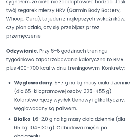
sygnałem, że ciało nie zaadaptowało bodźca. Jeśli
twój zegarek mierzy HRV (Garmin Body Battery,
Whoop, Oura), to jeden z najlepszych wskaźników,
czy plan działa, czy się przebijasz przez
przemęczenie.
Odżywianie.
Przy 6–8 godzinach treningu
tygodniowo zapotrzebowanie kaloryczne to BMR
plus 400–700 kcal w dniu treningowym. Konkrety:
Węglowodany
: 5–7 g na kg masy ciała dziennie
(dla 65-kilogramowej osoby: 325–455 g).
Kolarstwo łączy wysiłek tlenowy i glikolityczny,
węglowodany są paliwem.
Białko
: 1,6–2,0 g na kg masy ciała dziennie (dla
65 kg: 104–130 g). Odbudowa mięśni po
obciążeniu.