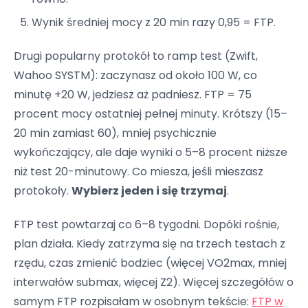
Wynik średniej mocy z 20 min razy 0,95 = FTP.
Drugi popularny protokół to ramp test (Zwift,
Wahoo SYSTM): zaczynasz od około 100 W, co
minutę +20 W, jedziesz aż padniesz. FTP = 75
procent mocy ostatniej pełnej minuty. Krótszy (15–
20 min zamiast 60), mniej psychicznie
wykończający, ale daje wyniki o 5–8 procent niższe
niż test 20-minutowy. Co miesza, jeśli mieszasz
protokoły.
Wybierz jeden i się trzymaj
.
FTP test powtarzaj co 6–8 tygodni. Dopóki rośnie,
plan działa. Kiedy zatrzyma się na trzech testach z
rzędu, czas zmienić bodziec (więcej VO2max, mniej
interwałów submax, więcej Z2). Więcej szczegółów o
samym FTP rozpisałam w osobnym tekście:
FTP w